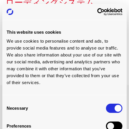
ローディングシステム
当社の
Trailerskate
ローディングソリューションは、より
大規模なトレーラーのフリートで大量の物流シャトルケ
ースを持つビジネス向けに設計されています。現在、
This website uses cookies
FMCG、飲料、食品、包装業界全体のビジネスの効率を
向上させますが、速度、安全性、生産高を向上させると
We use cookies to personalise content and ads, to
いう目標を持つすべてのビジネスに有効です。
provide social media features and to analyse our traffic.
We also share information about your use of our site with
our social media, advertising and analytics partners who
さらに詳しく
may combine it with other information that you’ve
provided to them or that they’ve collected from your use
of their services.
Consent
Necessary
Selection
Preferences