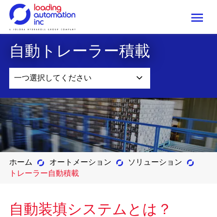
Me
Loading
自動トレーラー積載
Automation
Inc
一つ選択してください
ホーム
オートメーション
ソリューション
トレーラー自動積載
自動装填システムとは？