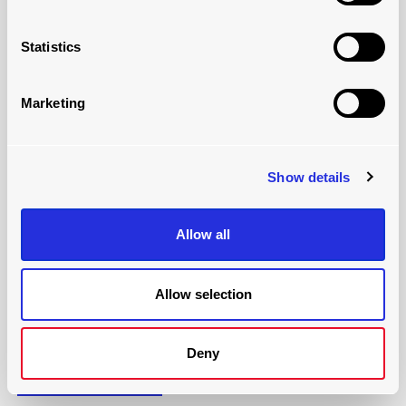
Statistics
Marketing
今すぐダウンロード
自動ローディングシステム
カタログ
Show details
自動ローディング
およびアンローディング
ソリューショ
ン
が
倉庫、工場、またはビジネスに適しているかどうか
Allow all
疑問に思っていますか
?
さらに、
ムービングフロア
、
スリップチェーン
、
トレー
Allow selection
ラースケート
。
Deny
ダウンロード