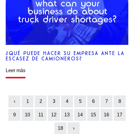
¿QUÉ PUEDE HACER SU EMPRESA ANTE LA
ESCASEZ DE CAMIONEROS?
Leer más
‹
1
2
3
4
5
6
7
8
Previous
9
10
11
12
13
14
15
16
17
18
›
Next