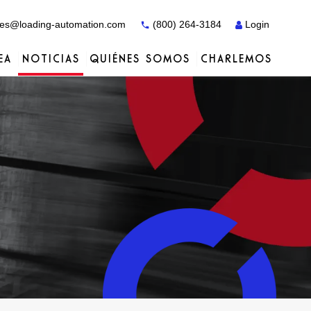
es@loading-automation.com
(800) 264-3184
Login
EA
NOTICIAS
QUIÉNES SOMOS
CHARLEMOS
Casos prácticos
Casos prácticos
Servicios
Distribuidores
Servicios
Servicios
Actiw