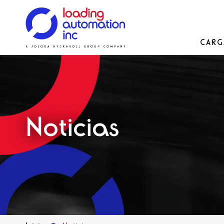
Main
CAR
Loading
menu
Automation
Soluciones
Soluciones
Soluciones
Nuestra historia
Inc
Recambios
Noticias