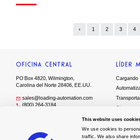
‹
1
2
3
4
Previous
OFICINA CENTRAL
LÍDER 
PO Box 4820, Wilmington,
Cargando
Carolina del Norte 28406, EE.UU.
Automatiz
sales@loading-automation.com
Transport
(800) 264-3184
Sistemas
Regional offices
Servicios
This website uses cookie
Charlemo
We use cookies to personal
traffic. We also share info
Distribuid