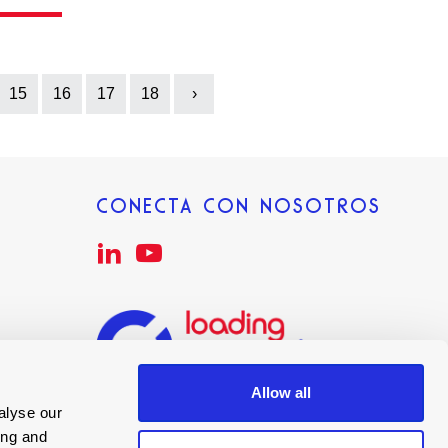
15
16
17
18
›
Next
CONECTA CON NOSOTROS
Allow all
alyse our
ing and