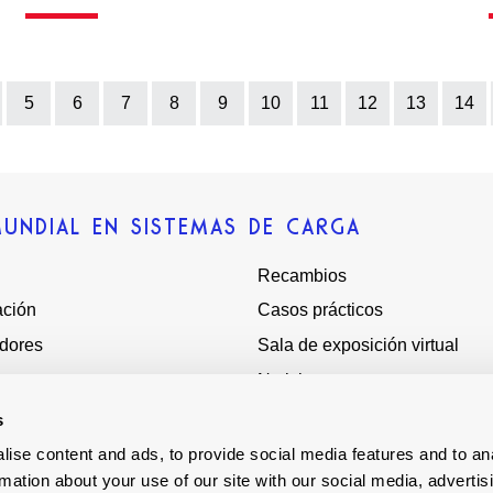
5
6
7
8
9
10
11
12
13
14
MUNDIAL EN SISTEMAS DE CARGA
Recambios
ación
Casos prácticos
adores
Sala de exposición virtual
Noticias
Quiénes somos
s
s
Terms - Conditions
ise content and ads, to provide social media features and to an
rmation about your use of our site with our social media, advertis
ores mundiales
Esclavitud moderna