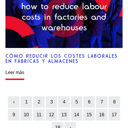
CÓMO REDUCIR LOS COSTES LABORALES
EN FÁBRICAS Y ALMACENES
Leer más
‹
1
2
3
4
5
6
7
8
Previous
9
10
11
12
13
14
15
16
17
18
›